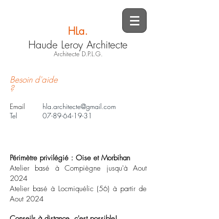
HLa.
Haude Leroy Architecte
Architecte D.P.L.G.
Besoin d'aide
?
Email
hla.architecte@gmail.com
Tel
07-89-64-19-31
Périmètre privilégié : Oise
et Morbihan
Atelier basé à Compiègne jusqu'à Aout
2024
Atelier basé à Locmiquélic (56) à partir de
Aout 2024
Conseils à distance, c'est possible!